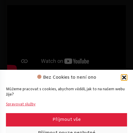
Bez Cookies to není ono
Můžeme pracovat s cookies, abychom věděli, jak to na našem webu
žije?
Spravovat služby
Příjmout vše