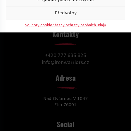
Příjmout pouze nezbytné
Předvolby
Soubory cookie
Zásady ochrany osobních údajů
Kontakty
+420 777 635 825
info@ironwarriors.cz
Adresa
Nad Ovčírnou V 1047
Zlín 76001
Social