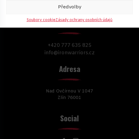
Předvolby
Kontakty
Soubory cookie
Zásady ochrany osobních údajů
+420 777 635 825
info@ironwarriors.cz
Adresa
Nad Ovčírnou V 1047
Zlín 76001
Social