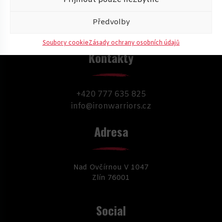
Příjmout pouze nezbytné
Předvolby
Soubory cookie
Zásady ochrany osobních údajů
Kontakty
+420 777 635 825
info@ironwarriors.cz
Adresa
Nad Ovčírnou V 1047
Zlín 76001
Social