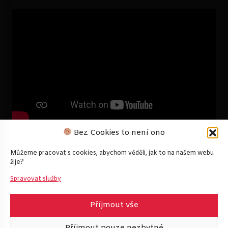
Bez Cookies to není ono
Můžeme pracovat s cookies, abychom věděli, jak to na našem webu
žije?
Spravovat služby
Příjmout vše