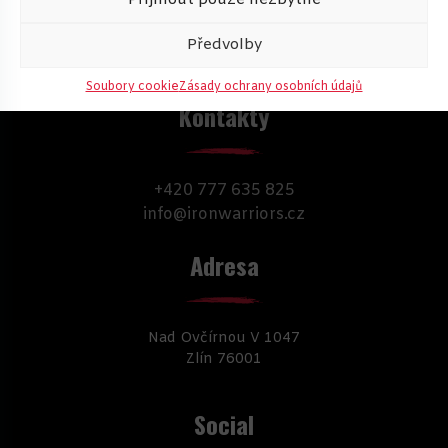
Příjmout pouze nezbytné
Předvolby
Soubory cookie
Zásady ochrany osobních údajů
Kontakty
+420 777 635 825
info@ironwarriors.cz
Adresa
Nad Ovčírnou V 1047
Zlín 76001
Social