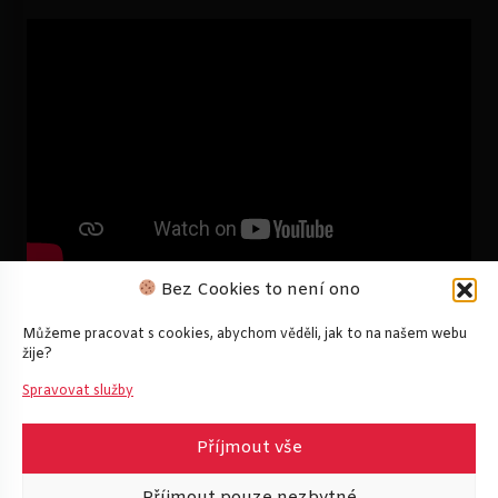
Bez Cookies to není ono
Můžeme pracovat s cookies, abychom věděli, jak to na našem webu
žije?
Spravovat služby
Příjmout vše