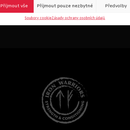
Příjmout vše
Příjmout pouze nezbytné
Předvolby
Soubory cookie
Zásady ochrany osobních údajů